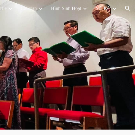
tLe
CaDoan
Hình Sinh Hoạt
Nối Kết
ion