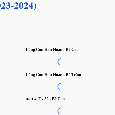
02
3
-202
4
)
Lòng Con Hân Hoan
- B
è
Cao
Lòng Con Hân Hoan
- B
è Trầm
Tv
32 - Bè Cao
Đáp Ca
: