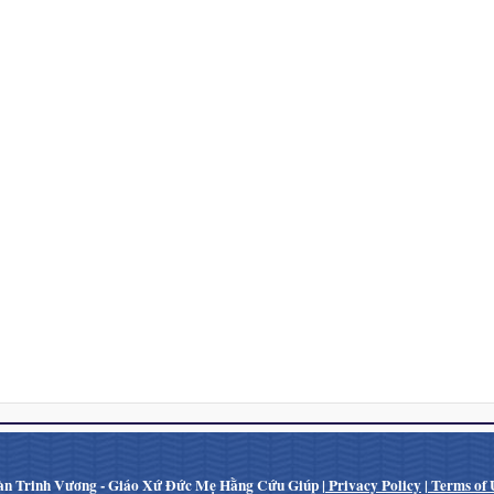
n Trinh Vương - Giáo Xứ Đức Mẹ Hằng Cứu Giúp |
Privacy Policy
|
Terms of 