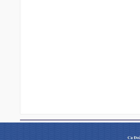
Ca Đoà